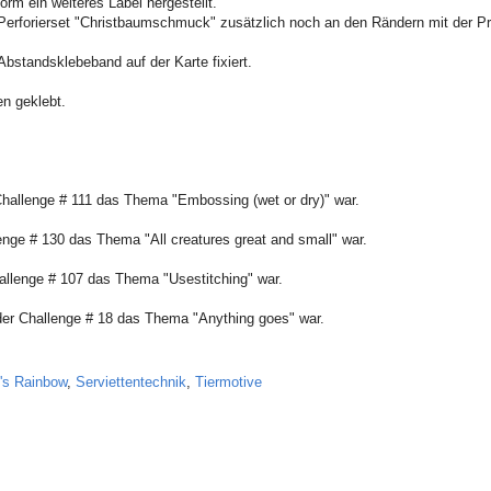
m ein weiteres Label hergestellt.
erforierset "Christbaumschmuck" zusätzlich noch an den Rändern mit der Pri
Abstandsklebeband auf der Karte fixiert.
en geklebt.
Challenge # 111 das Thema "Embossing (wet or dry)" war.
enge # 130 das Thema "All creatures great and small" war.
hallenge # 107 das Thema "Usestitching" war.
 der Challenge # 18 das Thema "Anything goes" war.
's Rainbow
,
Serviettentechnik
,
Tiermotive