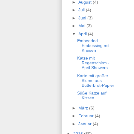
►
August
(4)
►
Juli
(4)
►
Juni
(3)
►
Mai
(3)
▼
April
(4)
Embedded
Embossing mit
Kreisen
Katze mit
Regenschirm -
April Showers
Karte mit großer
Blume aus
Butterbrot-Papier
Süße Katze auf
Kissen
►
März
(6)
►
Februar
(4)
►
Januar
(4)
►
2015
(60)