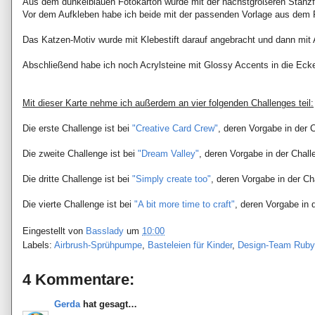
Aus dem dunkelblauen Fotokarton wurde mit der nächstgrößeren Stanzfor
Vor dem Aufkleben habe ich beide mit der passenden Vorlage aus dem P
Das Katzen-Motiv wurde mit Klebestift darauf angebracht und dann mit 
Abschließend habe ich noch Acrylsteine mit Glossy Accents in die Eck
Mit dieser Karte nehme ich außerdem an vier folgenden Challenges teil:
Die erste Challenge ist bei
"Creative Card Crew"
, deren Vorgabe in der 
Die zweite Challenge ist bei
"Dream Valley"
, deren Vorgabe in der Chall
Die dritte Challenge ist bei
"Simply create too"
, deren Vorgabe in der C
Die vierte Challenge ist bei
"A bit more time to craft"
, deren Vorgabe in
Eingestellt von
Basslady
um
10:00
Labels:
Airbrush-Sprühpumpe
,
Basteleien für Kinder
,
Design-Team Ruby
4 Kommentare:
Gerda
hat gesagt…