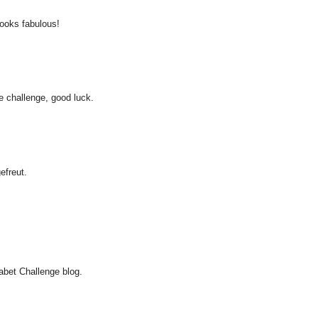
looks fabulous!
e challenge, good luck.
efreut.
habet Challenge blog.