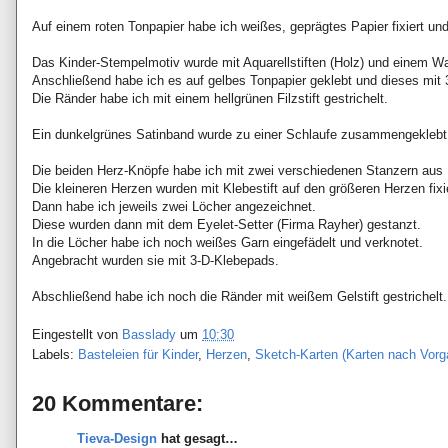
Auf einem roten Tonpapier habe ich weißes, geprägtes Papier fixiert un
Das Kinder-Stempelmotiv wurde mit Aquarellstiften (Holz) und einem Was
Anschließend habe ich es auf gelbes Tonpapier geklebt und dieses mit 
Die Ränder habe ich mit einem hellgrünen Filzstift gestrichelt.
Ein dunkelgrünes Satinband wurde zu einer Schlaufe zusammengeklebt u
Die beiden Herz-Knöpfe habe ich mit zwei verschiedenen Stanzern aus F
Die kleineren Herzen wurden mit Klebestift auf den größeren Herzen fixie
Dann habe ich jeweils zwei Löcher angezeichnet.
Diese wurden dann mit dem Eyelet-Setter (Firma Rayher) gestanzt.
In die Löcher habe ich noch weißes Garn eingefädelt und verknotet.
Angebracht wurden sie mit 3-D-Klebepads.
Abschließend habe ich noch die Ränder mit weißem Gelstift gestrichelt.
Eingestellt von
Basslady
um
10:30
Labels:
Basteleien für Kinder
,
Herzen
,
Sketch-Karten (Karten nach Vorg
20 Kommentare:
Tieva-Design
hat gesagt…