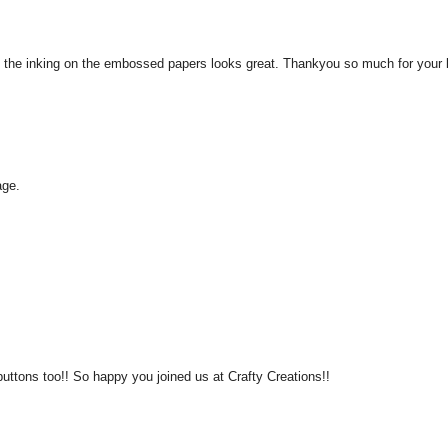
nd the inking on the embossed papers looks great. Thankyou so much for you
age.
uttons too!! So happy you joined us at Crafty Creations!!