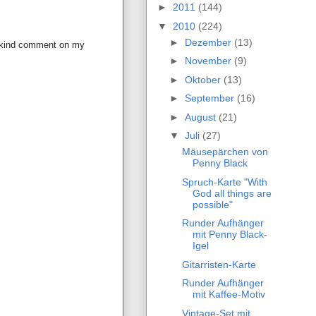
►
2011
(144)
▼
2010
(224)
►
Dezember
(13)
r kind comment on my
►
November
(9)
►
Oktober
(13)
►
September
(16)
►
August
(21)
▼
Juli
(27)
Mäusepärchen von
Penny Black
Spruch-Karte "With
God all things are
possible"
Runder Aufhänger
mit Penny Black-
Igel
Gitarristen-Karte
Runder Aufhänger
mit Kaffee-Motiv
Vintage-Set mit