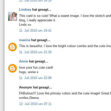
11. Juli 2010 um 19:19
Lindsey
hat gesagt…
This card is so cute! What a sweet image. I love the sketch a
blog, i really appreciate it.
Linds xx
11. Juli 2010 um 19:41
maxine
hat gesagt…
This is beautiful, I love the bright colour combo and the cute im
11. Juli 2010 um 21:30
Annie
hat gesagt…
love your fun cute card!
hugs, annie x
11. Juli 2010 um 22:08
Anonym hat gesagt…
FABulous!!! Love the primary colors and the cute image! Great b
smiles,Deena
12. Juli 2010 um 07:11