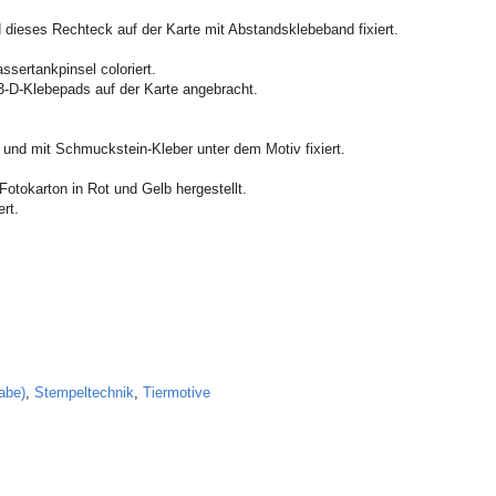
d dieses Rechteck auf der Karte mit Abstandsklebeband fixiert.
sertankpinsel coloriert.
3-D-Klebepads auf der Karte angebracht.
nd mit Schmuckstein-Kleber unter dem Motiv fixiert.
otokarton in Rot und Gelb hergestellt.
rt.
abe)
,
Stempeltechnik
,
Tiermotive